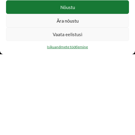
Nõustu
Ära nõustu
LISATEENUSED
Vaata eelistusi
Katusetööd
Isikuandmete töötlemine
Järelmaks
Transport
FIRMAST
Ettevõtte tutvustus
Toetame