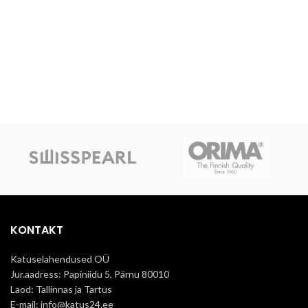
KONTAKT
Katuselahendused OÜ
Jur.aadress: Papiniidu 5, Pärnu 80010
Laod: Tallinnas ja Tartus
E-mail: info@katus24.ee