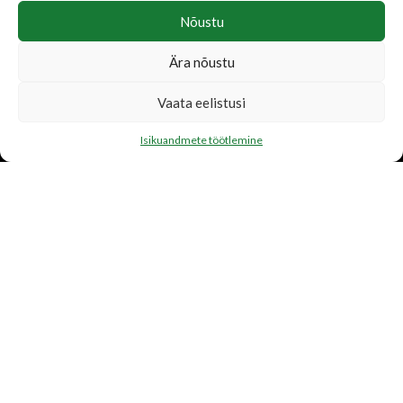
Nõustu
Ära nõustu
LISATEENUSED
Vaata eelistusi
Katusetööd
Isikuandmete töötlemine
Järelmaks
Transport
FIRMAST
Ettevõtte tutvustus
Toetame