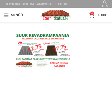
ETERNIITKATUSTE JA LISATARVIKUTE E-POOD
OTSI
0
MENÜÜ
0.00
€