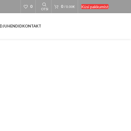
Küsi pakkumist
0
0
/
0.00
€
OTSI
D
JUHENDID
KONTAKT