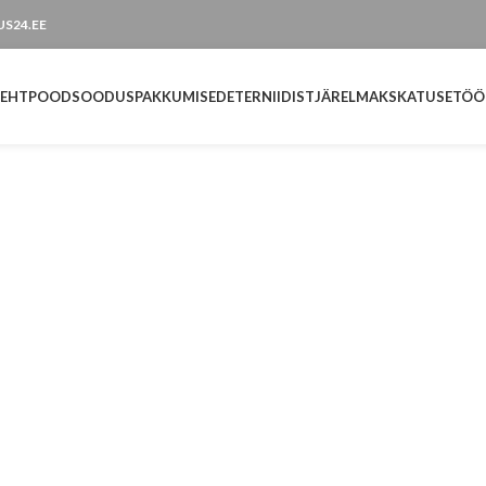
TUS24.EE
LEHT
POOD
SOODUSPAKKUMISED
ETERNIIDIST
JÄRELMAKS
KATUSETÖÖ