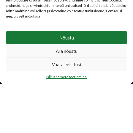
tehnoloogiate kasutamiseks nõusoleku andmine võimaldab meil töödelda
Isikuandmete töötlemine
andmeid, nagu sirvimiskäitumine või unikaalsed ID-d sellel saidil. Nõusoleku
Parima hinna garantii
mitte andmine või selle tagasivõtmine võib teatud funktsioone ja omadusi
negatiivselt mõjutada
Nõustu
LISATEENUSED
Ära nõustu
Katusetööd
Vaata eelistusi
Järelmaks
Transport
Isikuandmete töötlemine
FIRMAST