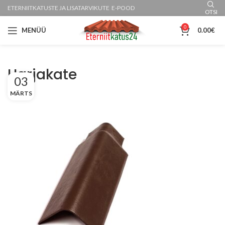
ETERNIITKATUSTE JA LISATARVIKUTE E-POOD
OTSI
0
MENÜÜ
0.00
€
Harjakate
03
MÄRTS