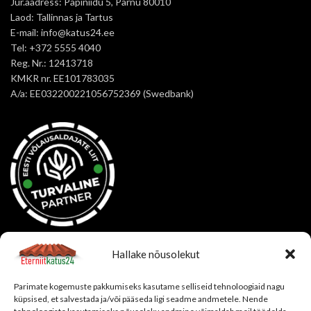
Jur.aadress: Papiniidu 5, Pärnu 80010
Laod: Tallinnas ja Tartus
E-mail: info@katus24.ee
Tel: +372 5555 4040
Reg. Nr.: 12413718
KMKR nr. EE101783035
A/a: EE032200221056752369 (Swedbank)
OSTUINFO
Hallake nõusolekut
Korduma kippuvad küsimused
Parimate kogemuste pakkumiseks kasutame selliseid tehnoloogiaid nagu
Tellimistingimused
küpsised, et salvestada ja/või pääseda ligi seadme andmetele. Nende