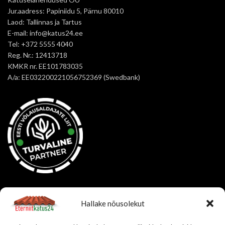
Jur.aadress: Papiniidu 5, Pärnu 80010
Laod: Tallinnas ja Tartus
E-mail: info@katus24.ee
Tel: +372 5555 4040
Reg. Nr.: 12413718
KMKR nr. EE101783035
A/a: EE032200221056752369 (Swedbank)
OSTUINFO
Hallake nõusolekut
Korduma kippuvad küsimused