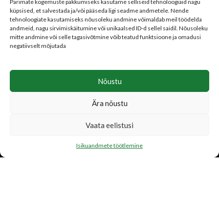
Tellimistingimused
Parimate kogemuste pakkumiseks kasutame selliseid tehnoloogiaid nagu
küpsised, et salvestada ja/või pääseda ligi seadme andmetele. Nende
Isikuandmete töötlemine
tehnoloogiate kasutamiseks nõusoleku andmine võimaldab meil töödelda
Parima hinna garantii
andmeid, nagu sirvimiskäitumine või unikaalsed ID-d sellel saidil. Nõusoleku
mitte andmine või selle tagasivõtmine võib teatud funktsioone ja omadusi
negatiivselt mõjutada
Nõustu
LISATEENUSED
Ära nõustu
Katusetööd
Järelmaks
Vaata eelistusi
Transport
Isikuandmete töötlemine
FIRMAST