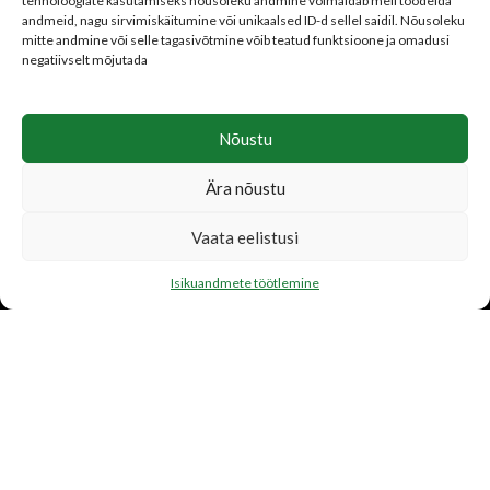
tehnoloogiate kasutamiseks nõusoleku andmine võimaldab meil töödelda
Isikuandmete töötlemine
andmeid, nagu sirvimiskäitumine või unikaalsed ID-d sellel saidil. Nõusoleku
Parima hinna garantii
mitte andmine või selle tagasivõtmine võib teatud funktsioone ja omadusi
negatiivselt mõjutada
Nõustu
LISATEENUSED
Ära nõustu
Katusetööd
Vaata eelistusi
Järelmaks
Transport
Isikuandmete töötlemine
FIRMAST