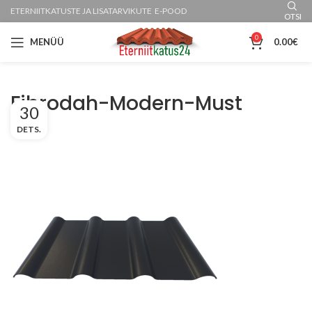
ETERNIITKATUSTE JA LISATARVIKUTE E-POOD
OTSI
0
MENÜÜ
0.00
€
Fibrodah-Modern-Must
30
DETS.