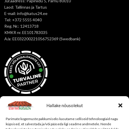
Jur.aadress: Papiniidu 5, Pärnu 80010
Laod: Tallinnas ja Tartus
E-mail: info@katus24.ee
Tel: +372 5555 4040
Reg. Nr.: 12413718
KMKR nr. EE101783035
A/a: EE032200221056752369 (Swedbank)
OSTUINFO
Hallake nõusolekut
Korduma kippuvad küsimused
Parimate kogemuste pakkumiseks kasutame selliseid tehnoloogiaid nagu
Tellimistingimused
küpsised, et salvestada ja/või pääseda ligi seadme andmetele. Nende