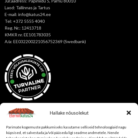
Jur.aadress: Papiniidu 5, Pärnu 80010
Laod: Tallinnas ja Tartus
E-mail: info@katus24.ee
Tel: +372 5555 4040
Reg. Nr.: 12413718
KMKR nr. EE101783035
A/a: EE032200221056752369 (Swedbank)
OSTUINFO
Hallake nõusolekut
Korduma kippuvad küsimused
Parimate kogemuste pakkumiseks kasutame selliseid tehnoloogiaid nagu
Tellimistingimused
küpsised, et salvestada ja/või pääseda ligi seadme andmetele. Nende