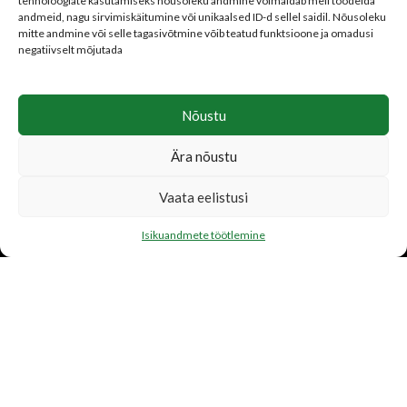
tehnoloogiate kasutamiseks nõusoleku andmine võimaldab meil töödelda
Isikuandmete töötlemine
andmeid, nagu sirvimiskäitumine või unikaalsed ID-d sellel saidil. Nõusoleku
Parima hinna garantii
mitte andmine või selle tagasivõtmine võib teatud funktsioone ja omadusi
negatiivselt mõjutada
Nõustu
LISATEENUSED
Ära nõustu
Katusetööd
Vaata eelistusi
Järelmaks
Transport
Isikuandmete töötlemine
FIRMAST