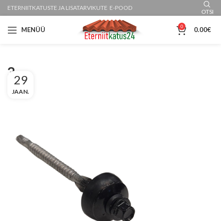
ETERNIITKATUSTE JA LISATARVIKUTE E-POOD
OTSI
0
MENÜÜ
0.00
€
3
29
JAAN.