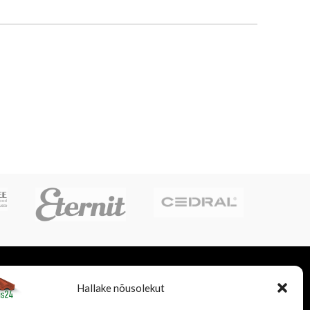
LISATEENUSED
FIRMAST
Hallake nõusolekut