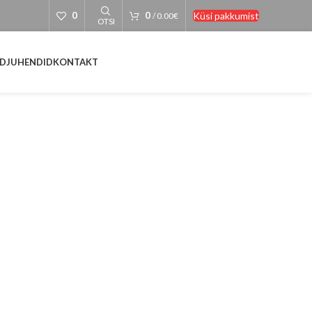
Küsi pakkumist
0
0
/
0.00
€
OTSI
D
JUHENDID
KONTAKT