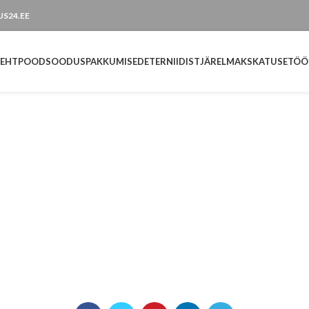
TUS24.EE
LEHT
POOD
SOODUSPAKKUMISED
ETERNIIDIST
JÄRELMAKS
KATUSETÖÖ