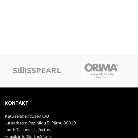
KONTAKT
Katuselahendused OÜ
Jur.aadress: Papiniidu 5, Pärnu 80010
Laod: Tallinnas ja Tartus
E-mail: info@katus24.ee