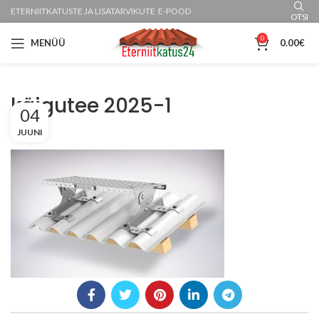
ETERNIITKATUSTE JA LISATARVIKUTE E-POOD
OTSI
0
MENÜÜ
0.00
€
käigutee 2025-1
04
JUUNI