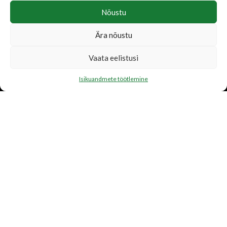
Nõustu
Ära nõustu
LISATEENUSED
Vaata eelistusi
Katusetööd
Isikuandmete töötlemine
Järelmaks
Transport
FIRMAST
Ettevõtte tutvustus
Toetame