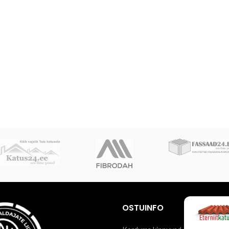
OSTUINFO