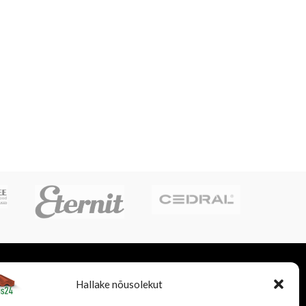
LISATEENUSED
FIRMAST
Hallake nõusolekut