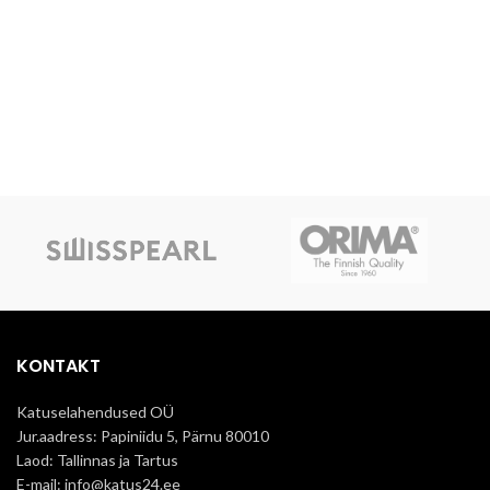
KONTAKT
Katuselahendused OÜ
Jur.aadress: Papiniidu 5, Pärnu 80010
Laod: Tallinnas ja Tartus
E-mail: info@katus24.ee