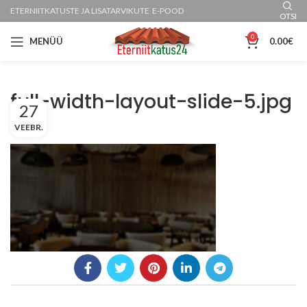
ETERNIITKATUSTE JA LISATARVIKUTE E-POOD
OTSI
0
MENÜÜ
0.00
€
full-width-layout-slide-5.jpg
27
VEEBR.