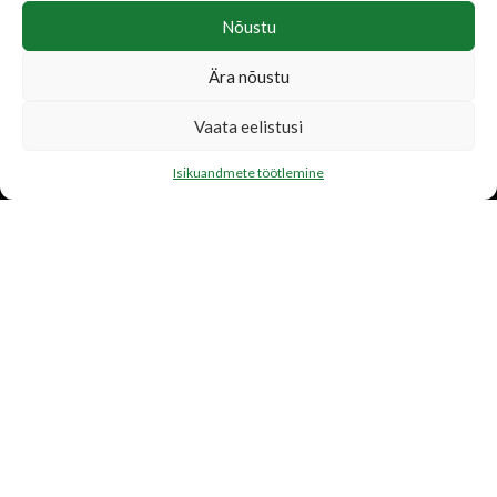
Nõustu
Ära nõustu
LISATEENUSED
Vaata eelistusi
Katusetööd
Isikuandmete töötlemine
Järelmaks
Transport
FIRMAST
Ettevõtte tutvustus
Toetame