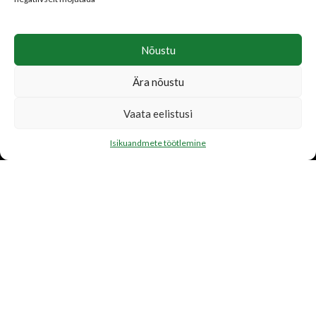
Nõustu
Ära nõustu
LISATEENUSED
Vaata eelistusi
Katusetööd
Järelmaks
Isikuandmete töötlemine
Transport
FIRMAST
Ettevõtte tutvustus