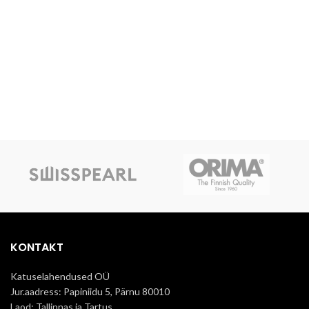
KONTAKT
Katuselahendused OÜ
Jur.aadress: Papiniidu 5, Pärnu 80010
Laod: Tallinnas ja Tartus