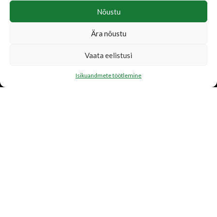
Nõustu
Ära nõustu
LISATEENUSED
Vaata eelistusi
Katusetööd
Isikuandmete töötlemine
Järelmaks
Transport
FIRMAST
Ettevõtte tutvustus
Toetame