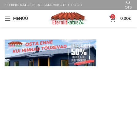
ETERNIITKATUSTE JA LISATARVIKUTE E-POOD
OTSI
0
MENÜÜ
0.00
€