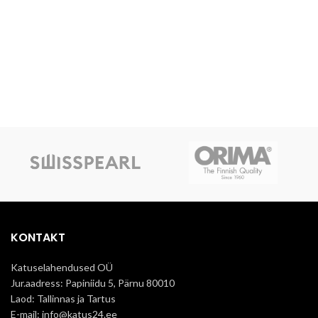
KONTAKT
Katuselahendused OÜ
Jur.aadress: Papiniidu 5, Pärnu 80010
Laod: Tallinnas ja Tartus
E-mail: info@katus24.ee