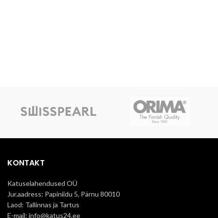
KONTAKT
Katuselahendused OÜ
Jur.aadress: Papiniidu 5, Pärnu 80010
Laod: Tallinnas ja Tartus
E-mail: info@katus24.ee