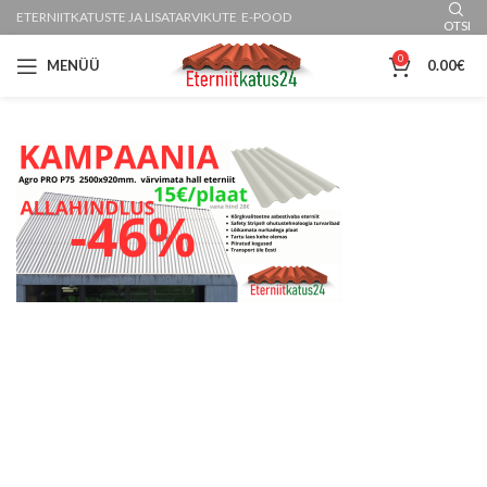
ETERNIITKATUSTE JA LISATARVIKUTE E-POOD
OTSI
0
MENÜÜ
0.00
€