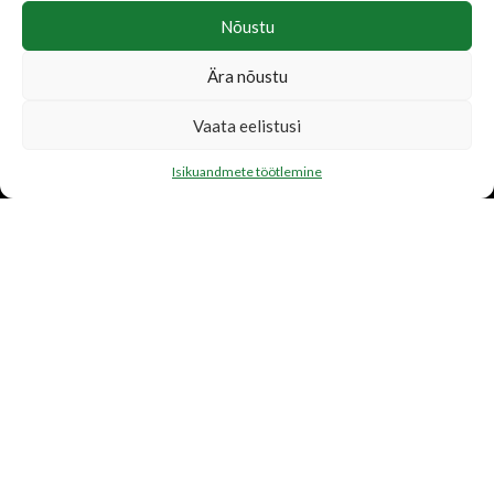
Nõustu
Ära nõustu
LISATEENUSED
Vaata eelistusi
Katusetööd
Isikuandmete töötlemine
Järelmaks
Transport
FIRMAST
Ettevõtte tutvustus
Toetame