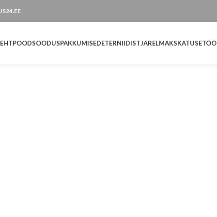
TUS24.EE
LEHT
POOD
SOODUSPAKKUMISED
ETERNIIDIST
JÄRELMAKS
KATUSETÖÖ