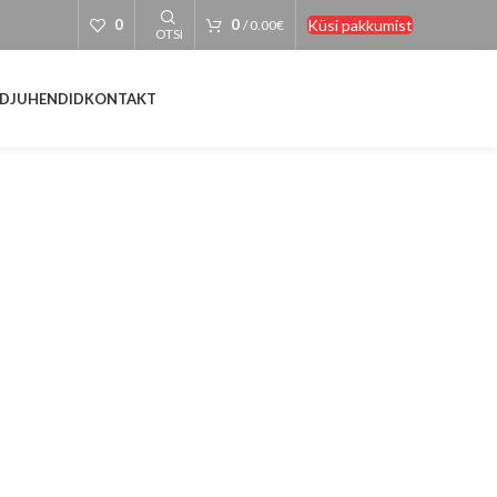
Küsi pakkumist
0
0
/
0.00
€
OTSI
D
JUHENDID
KONTAKT