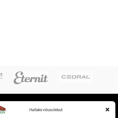
LISATEENUSED
FIRMAST
Hallake nõusolekut