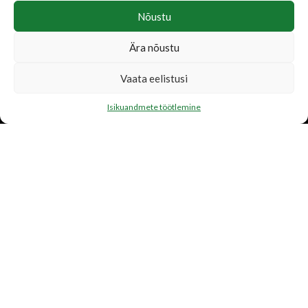
Nõustu
Ära nõustu
LISATEENUSED
Vaata eelistusi
Katusetööd
Isikuandmete töötlemine
Järelmaks
Transport
FIRMAST
Ettevõtte tutvustus
Toetame