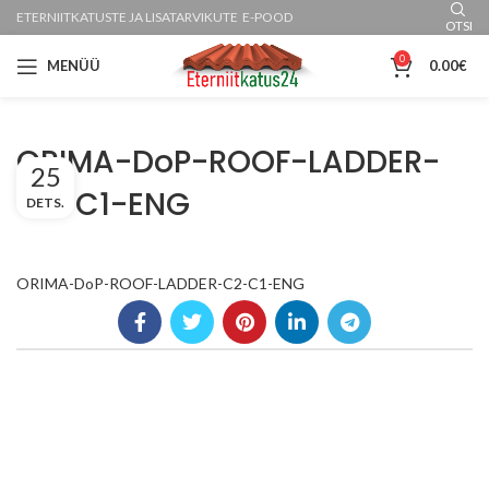
ETERNIITKATUSTE JA LISATARVIKUTE E-POOD
OTSI
0
MENÜÜ
0.00
€
ORIMA-DoP-ROOF-LADDER-
25
C2-C1-ENG
DETS.
ORIMA-DoP-ROOF-LADDER-C2-C1-ENG