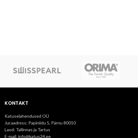
KONTAKT
Katuselahendused OÜ
Jur.aadress: Papiniidu 5, Pärnu 80010
Laod: Tallinnas ja Tartus
E-mail: info@katus24.ee