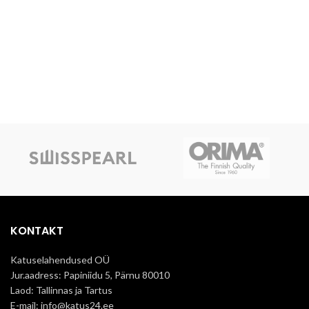
KONTAKT
Katuselahendused OÜ
Jur.aadress: Papiniidu 5, Pärnu 80010
Laod: Tallinnas ja Tartus
E-mail: info@katus24.ee