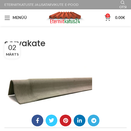
ETERNIITKATUSTE JA LISATARVIKUTE E-POOD
OTSI
0
MENÜÜ
0.00
€
servakate
02
MÄRTS