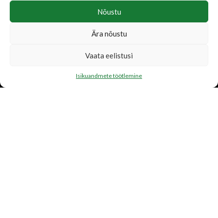
Nõustu
Ära nõustu
LISATEENUSED
Vaata eelistusi
Katusetööd
Isikuandmete töötlemine
Järelmaks
Transport
FIRMAST
Ettevõtte tutvustus
Toetame