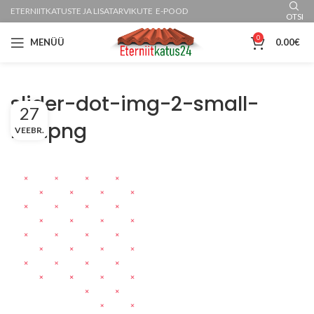
ETERNIITKATUSTE JA LISATARVIKUTE E-POOD
OTSI
0
MENÜÜ
0.00
€
slider-dot-img-2-small-
27
red.png
VEEBR.