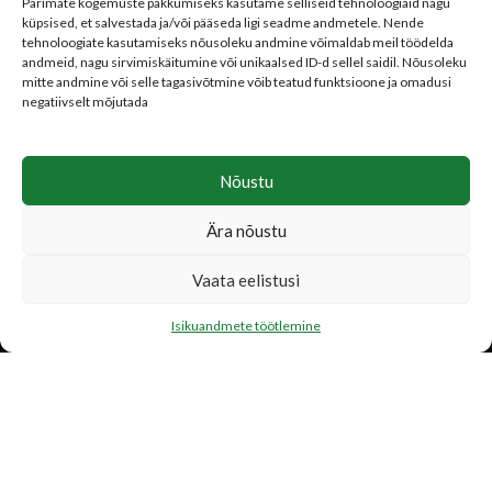
Tellimistingimused
Parimate kogemuste pakkumiseks kasutame selliseid tehnoloogiaid nagu
küpsised, et salvestada ja/või pääseda ligi seadme andmetele. Nende
Isikuandmete töötlemine
tehnoloogiate kasutamiseks nõusoleku andmine võimaldab meil töödelda
Parima hinna garantii
andmeid, nagu sirvimiskäitumine või unikaalsed ID-d sellel saidil. Nõusoleku
mitte andmine või selle tagasivõtmine võib teatud funktsioone ja omadusi
negatiivselt mõjutada
Nõustu
LISATEENUSED
Ära nõustu
Katusetööd
Järelmaks
Vaata eelistusi
Transport
Isikuandmete töötlemine
FIRMAST