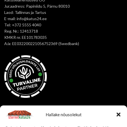
Jur.aadress: Papiniidu 5, Pärnu 80010
Laod: Tallinnas ja Tartus
E-mail: info@katus24.ee
Tel: +372 5555 4040
Reg. Nr.: 12413718
KMKR nr. EE101783035
A/a: EE032200221056752369 (Swedbank)
OSTUINFO
Hallake nõusolekut
Korduma kippuvad küsimused