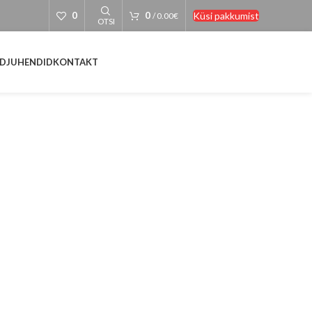
Küsi pakkumist
0
0
/
0.00
€
OTSI
D
JUHENDID
KONTAKT