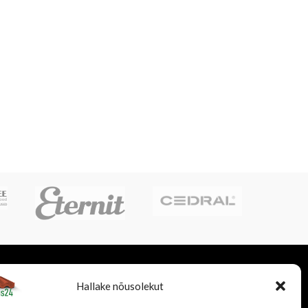
LISATEENUSED
FIRMAST
Hallake nõusolekut