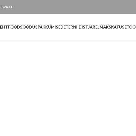
TUS24.EE
LEHT
POOD
SOODUSPAKKUMISED
ETERNIIDIST
JÄRELMAKS
KATUSETÖÖ