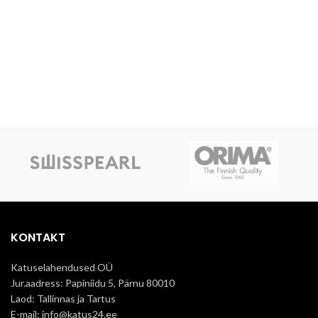
KONTAKT
Katuselahendused OÜ
Jur.aadress: Papiniidu 5, Pärnu 80010
Laod: Tallinnas ja Tartus
E-mail: info@katus24.ee