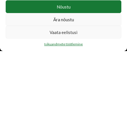
Nõustu
Ära nõustu
LISATEENUSED
Vaata eelistusi
Katusetööd
Isikuandmete töötlemine
Järelmaks
Transport
FIRMAST
Ettevõtte tutvustus
Toetame