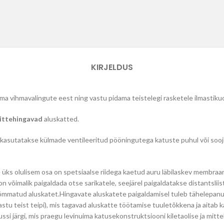
KIRJELDUS
ma vihmavalingute eest ning vastu pidama teistelegi rasketele ilmastiku
ittehingavad
aluskatted.
a kasutatakse külmade ventileeritud pööningutega katuste puhul või sooj
e üks olulisem osa on spetsiaalse riidega kaetud auru läbilaskev membra
 on võimalik paigaldada otse sarikatele, seejärel paigaldatakse distantsliis
 tõmmatud aluskatet.Hingavate aluskatete paigaldamisel tuleb tähelepan
vastu teist teipi), mis tagavad aluskatte töötamise tuuletõkkena ja ait
ussi järgi, mis praegu levinuima katusekonstruktsiooni kile­taolise ja mit