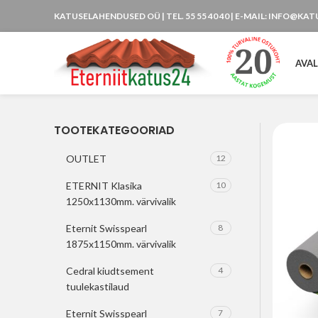
KATUSELAHENDUSED OÜ
| TEL. 55 55 40 40 | E-MAIL: INFO@KA
AVA
TOOTEKATEGOORIAD
OUTLET
12
ETERNIT Klasika
10
1250x1130mm. värvivalik
Eternit Swisspearl
8
1875x1150mm. värvivalik
Cedral kiudtsement
4
tuulekastilaud
Eternit Swisspearl
7