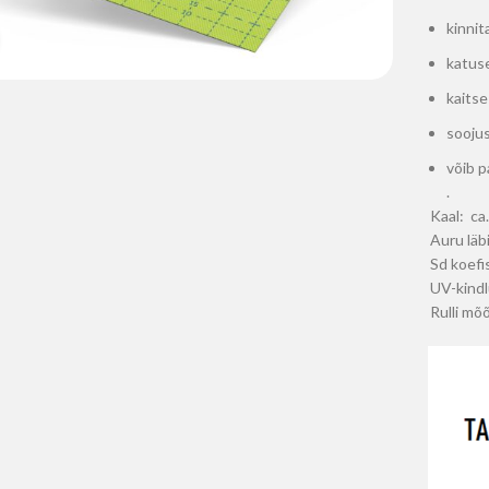
kinnit
Suurenda
katuse
kaitse
sooju
võib p
.
Kaal: ca
Auru läb
Sd koefi
UV-kindl
Rulli mõ