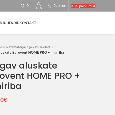
Küsi pakkumist
0
0
/
0.00
€
OTSI
D
JUHENDID
KONTAKT
Aluskatematerjalid ja katusekiled
luskate Eurovent HOME PRO + liimiriba
gav aluskate
rovent HOME PRO +
miriba
00
€