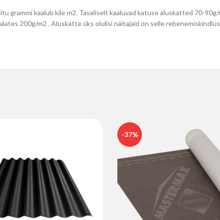
 mitu grammi kaalub kile m2. Tavaliselt kaaluvad katuse aluskatted 70-9
ates 200g/m2 . Aluskatte üks olulisi näitajaid on selle rebenemiskindlus
-37%