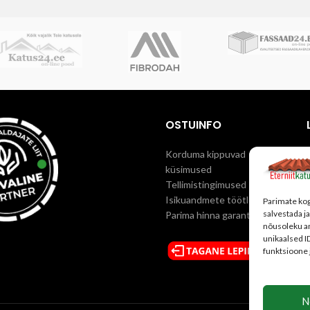
soojustuse vastu. Membraanid
mine toimub kiiresti ja jätab hea
kinnituse garanteerib ainul
se.
Sama profiiliga (laiusega)
kleeplindi kokkukleepimine 
u nõukaaegne Kunda väike
ühendab membraanid tõhusa
.
Garantii tootele 30 aastat ning
tahes tingimustes: kõrge ni
 kuni 70 aastat. Eternit Klassik
puhul, vihma ja tuulega, mad
atuseplaadil on lõigatud nurgad.
temperatuuridel ja tugevasti 
laat on kaetud musta värviga,
membraanipindade korral. Ma
tades karastatud CurtCoat®
OSTUINFO
Premium SK2 hoiab ära tuule 
värvitehnoloogiat
membraanide vahele, sooju
Korduma kippuvad
märgumise ja soojuskaod soo
küsimused
külmas õhus jahtumise tõttu.
Tellimistingimused
kinnitamine mis tahe
Isikuandmete töötlemine
ilmastikutingimuste
Parimate kog
salvestada j
Parima hinna garantii
katuse tõhus isolatsi
nõusoleku a
unikaalsed I
kaitse tuule ja niiskuse 
funktsioone 
soojusenergia säästm
võib paigalda otse soojustu
N
.