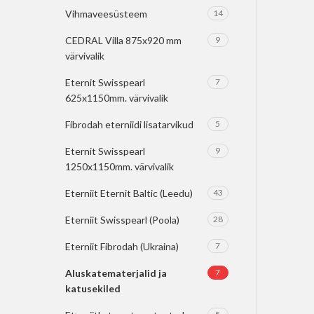
Vihmaveesüsteem
14
CEDRAL Villa 875x920 mm
9
värvivalik
Eternit Swisspearl
7
625x1150mm. värvivalik
Fibrodah eterniidi lisatarvikud
5
Eternit Swisspearl
9
1250x1150mm. värvivalik
Eterniit Eternit Baltic (Leedu)
43
Eterniit Swisspearl (Poola)
28
Eterniit Fibrodah (Ukraina)
7
Aluskatematerjalid ja
7
katusekiled