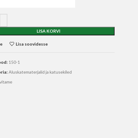
LISA KORVI
le
Lisa soovidesse
ood:
150-1
ria:
Aluskatematerjalid ja katusekiled
vitame