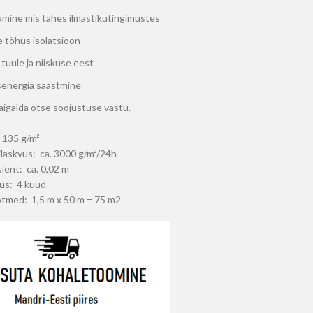
amine mis tahes ilmastikutingimustes
 tõhus isolatsioon
 tuule ja niiskuse eest
senergia säästmine
aigalda otse soojustuse vastu.
. 135 g/m²
ilaskvus: ca. 3000 g/m²/24h
sient: ca. 0,02 m
us: 4 kuud
õtmed: 1,5 m x 50 m = 75 m2