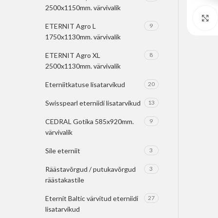
2500x1150mm. värvivalik
ETERNIT Agro L
9
1750x1130mm. värvivalik
ETERNIT Agro XL
8
2500x1130mm. värvivalik
Eterniitkatuse lisatarvikud
20
Swisspearl eterniidi lisatarvikud
13
CEDRAL Gotika 585x920mm.
9
värvivalik
Sile eterniit
3
Räästavõrgud / putukavõrgud
3
räästakastile
Eternit Baltic värvitud eterniidi
27
lisatarvikud