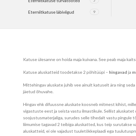
Eterniitkatuse turvatooted
5
Eterniitkatuse läbiviigud
9
Katuse ülesanne on hoida maja kuivana. See peab maja kaits
Katuse aluskatteid toodetakse 2 põhitüüpi –
hingavad
ja
m
Mittehingav aluskate juhib vee ainult katuselt ära ning sed
jäetud õhuvahe.
Hingav ehk difuussne aluskate koosneb mitmest kihist, mill
vigastuste eest ja seista vastu ilmastikule. Sellist aluskatet
soojustusmaterjaliga, surudes selle tihedalt vastu pingule
liimumise tagavad 2 teibiga aluskatted, kus teip surutakse 
aluskatteid, ei ole vajadust tuuletõkkeplaadi ega tuulutuspr