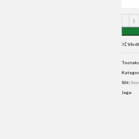
Võrd
Tootek
Kategoo
Silt:
Soo
Jaga: