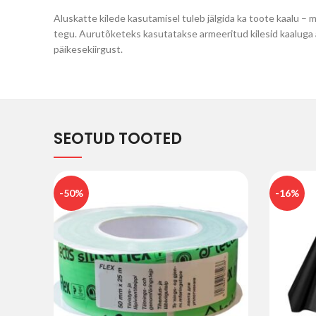
Aluskatte kilede kasutamisel tuleb jälgida ka toote kaalu –
tegu. Aurutõketeks kasutatakse armeeritud kilesid kaaluga al
päikesekiirgust.
SEOTUD TOOTED
-50%
-16%