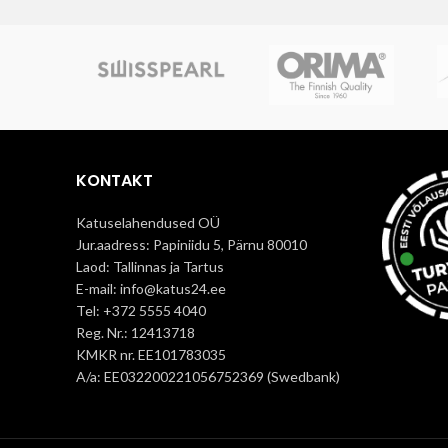
sest kat
madalatel temperatuuridel.
tulemu
nag
eterniit
eluiga
mustal k
Katusep
kasu
KONTAKT
Katuselahendused OÜ
Jur.aadress: Papiniidu 5, Pärnu 80010
Laod: Tallinnas ja Tartus
E-mail: info@katus24.ee
Tel: +372 5555 4040
Reg. Nr.: 12413718
KMKR nr. EE101783035
A/a: EE032200221056752369 (Swedbank)