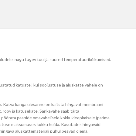
oludele, nagu tugev tuul ja suured temperatuurikõikumised.
ustatud katustel, kui soojustuse ja aluskatte vahele on
an. Katva kanga ülesanne on kaitsta hingavat membraani
t, roov ja katusekate. Sarika­vahe saab täita
u pöörata paanide omavahelisele kokkukleepimisele (parima
ab katuse maksumuses kokku hoida. Kasutades hingavaid
tehingava aluskattematerjali puhul peavad olema.