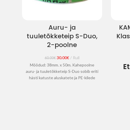
Auru- ja
KAM
tuuletõkketeip S-Duo,
Kla
2-poolne
Algne
Current
30.00
€
Rull
60.00
€
hind
price
Et
Mõõdud: 38mm. x 50m. Kahepoolne
oli:
is:
auru- ja tuuletõkketeip S-Duo sobib eriti
60.00€.
30.00€.
hästi katuste aluskatete ja PE-kilede
hermeetiliseks ühendamiseks,
Lainete
metallprofiilide aurutõkete
laiu
kinnitamiseks või liimpinna tekitamiseks
(kasu
rullmaterjalidele, kuhu traditsioonilised
pindala
kahepoolsed teibid ei nakku. Tänu
18 kg
E
spetsiaalsele pulümerisatsiooni
kiudt
tehnoloogiale ja väga paksule liimikihile,
värvi.
Pa
saab teipi kergesti paigaldada ka