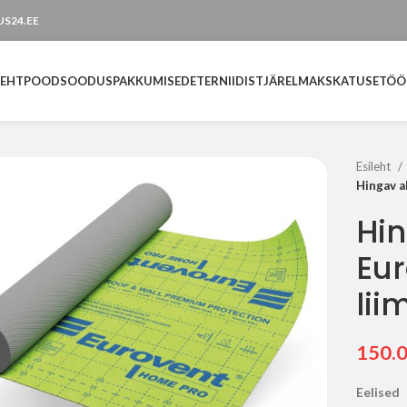
TUS24.EE
LEHT
POOD
SOODUSPAKKUMISED
ETERNIIDIST
JÄRELMAKS
KATUSETÖÖ
Esileht
Hingav a
Hin
Eu
lii
150.
Eelised