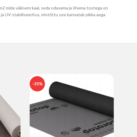
0g/m2 mida väiksem kaal, seda odavama ja õhema tootega on
 ja UV-stabiliseeritus, mistõttu see kannatab pikka aega
-35%
-15%