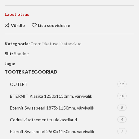
Laost otsas
Võrdle
Lisa soovidesse
Kategooria:
Eterniitkatuse lisatarvikud
Silt:
Soodne
Jaga:
TOOTEKATEGOORIAD
OUTLET
12
ETERNIT Klasika 1250x1130mm. värvivalik
10
Eternit Swisspearl 1875x1150mm. värvivalik
8
Cedral kiudtsement tuulekastilaud
4
Eternit Swisspearl 2500x1150mm. värvivalik
7