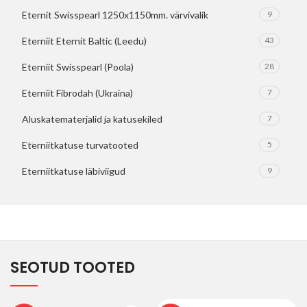
Eternit Swisspearl 1250x1150mm. värvivalik
9
Eterniit Eternit Baltic (Leedu)
43
Eterniit Swisspearl (Poola)
28
Eterniit Fibrodah (Ukraina)
7
Aluskatematerjalid ja katusekiled
7
Eterniitkatuse turvatooted
5
Eterniitkatuse läbiviigud
9
SEOTUD TOOTED