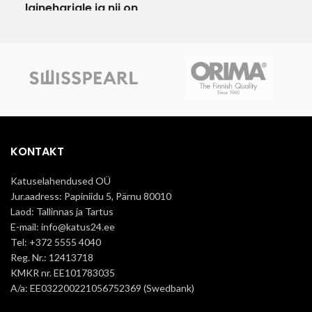
laineharjale ja nii on
välistatud lekete
tekkimine!
Käigutee/katusesild
sobib kasutamiseks
Leedu, Poola ja
Ukraina eterniidil
(
Klasika, Agro, Villa,
Gotika, Fibrodah,
KONTAKT
Swisspearl, Cembrit)
Katusesilla komplektis:
Katuselahendused OÜ
katusesild, silla alused, kandurid
Jur.aadress: Papiniidu 5, Pärnu 80010
Värvid:
Pruun Ral8017, Must
Laod: Tallinnas ja Tartus
Ral9005
TARTU LAOS KOHE
E-mail: info@katus24.ee
OLEMAS
Tel: +372 5555 4040
Reg. Nr.: 12413718
KMKR nr. EE101783035
A/a: EE032200221056752369 (Swedbank)