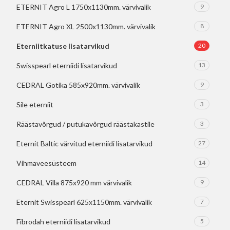
ETERNIT Agro L 1750x1130mm. värvivalik
9
ETERNIT Agro XL 2500x1130mm. värvivalik
8
Eterniitkatuse lisatarvikud
20
Swisspearl eterniidi lisatarvikud
13
CEDRAL Gotika 585x920mm. värvivalik
9
Sile eterniit
3
Räästavõrgud / putukavõrgud räästakastile
3
Eternit Baltic värvitud eterniidi lisatarvikud
27
Vihmaveesüsteem
14
CEDRAL Villa 875x920 mm värvivalik
9
Eternit Swisspearl 625x1150mm. värvivalik
7
Fibrodah eterniidi lisatarvikud
5