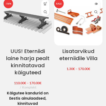
-56%
SALE
UUS! Eterniidi
Lisatarvikud
laine harja pealt
eterniidile Villa
kinnitatavad
1.30
€
–
170.00
€
käiguteed
110.00
€
–
170.00
€
Komplekt
Käigutee
kandurid on
Eestis ainulaadsed,
kinnituvad