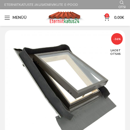
ETERNIITKATUSTE JA LISATARVIKUTE E-POOD
OTSI
0
MENÜÜ
0.00
€
-36%
LAOST
OTSAS