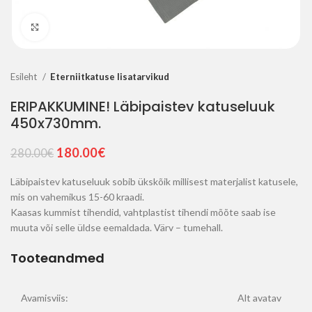
Suurenda
Esileht
Eterniitkatuse lisatarvikud
ERIPAKKUMINE! Läbipaistev katuseluuk
450x730mm.
Algne
Current
180.00
€
280.00
€
hind
price
oli:
is:
Läbipaistev katuseluuk sobib ükskõik millisest materjalist katusele,
280.00€.
180.00€.
mis on vahemikus 15-60 kraadi.
Kaasas kummist tihendid, vahtplastist tihendi mõõte saab ise
muuta või selle üldse eemaldada. Värv – tumehall.
Tooteandmed
Avamisviis:
Alt avatav