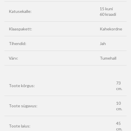
15 kuni
Katusekalle:
60 kraadi
Klaaspakett:
Kahekordne
Tihendid:
Jah
Värv:
Tumehall
73
Toote kõrgus:
cm.
10
Toote sügavus:
cm.
45
Toote laius:
cm.