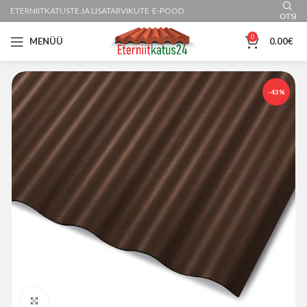
ETERNIITKATUSTE JA LISATARVIKUTE E-POOD
OTSI
0
MENÜÜ
0.00
€
-43%
Suurenda