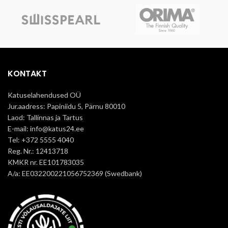
Kasulik
PINDALA
2.44m2
Kasulik
PINDALA
1.14m2
4.5
KULU
kruvi/plaat
2,7
KULU
naela/plaat
KONTAKT
Minimaalne tellimiskogus on üks
alusetäis (50 plaati) materjali.
Minimaalne tellimiskogus on üks
Katuselahendused OÜ
Tarneaeg Pärnu lattu on ca.1
alusetäis (100 plaati) materjali.
Jur.aadress: Papiniidu 5, Pärnu 80010
kuu.
Tarneaeg Pärnu lattu on ca.1
Laod: Tallinnas ja Tartus
kuu.
E-mail: info@katus24.ee
Tel: +372 5555 4040
Reg. Nr.: 12413718
KMKR nr. EE101783035
A/a: EE032200221056752369 (Swedbank)