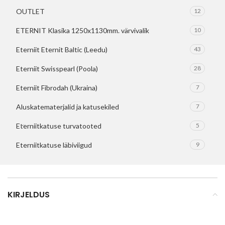
OUTLET
12
ETERNIT Klasika 1250x1130mm. värvivalik
10
Eterniit Eternit Baltic (Leedu)
43
Eterniit Swisspearl (Poola)
28
Eterniit Fibrodah (Ukraina)
7
Aluskatematerjalid ja katusekiled
7
Eterniitkatuse turvatooted
5
Eterniitkatuse läbiviigud
9
KIRJELDUS