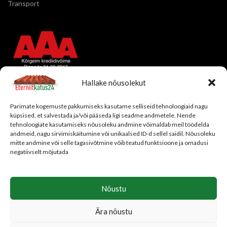
Transport
Hallake nõusolekut
FIRMAST
Parimate kogemuste pakkumiseks kasutame selliseid tehnoloogiaid nagu
Ettevõtte tutvustus
küpsised, et salvestada ja/või pääseda ligi seadme andmetele. Nende
Toetame
tehnoloogiate kasutamiseks nõusoleku andmine võimaldab meil töödelda
andmeid, nagu sirvimiskäitumine või unikaalsed ID-d sellel saidil. Nõusoleku
mitte andmine või selle tagasivõtmine võib teatud funktsioone ja omadusi
negatiivselt mõjutada
Nõustu
Ära nõustu
© 2013 - 2026 -
Katuselahendused OÜ