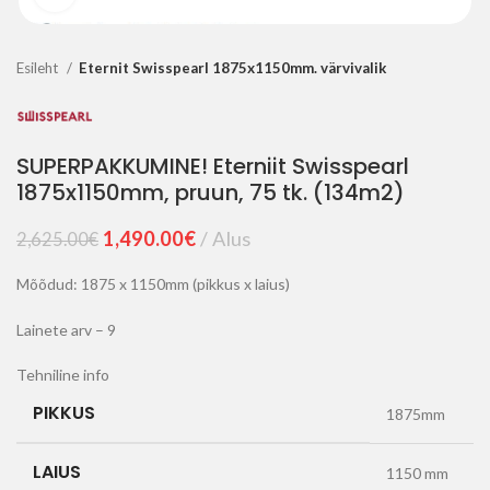
Esileht
Eternit Swisspearl 1875x1150mm. värvivalik
SUPERPAKKUMINE! Eterniit Swisspearl
1875x1150mm, pruun, 75 tk. (134m2)
Algne
Current
1,490.00
€
Alus
2,625.00
€
hind
price
oli:
is:
Mõõdud: 1875 x 1150mm (pikkus x laius)
2,625.00€.
1,490.00€.
Lainete arv – 9
Tehniline info
PIKKUS
1875mm
LAIUS
1150 mm