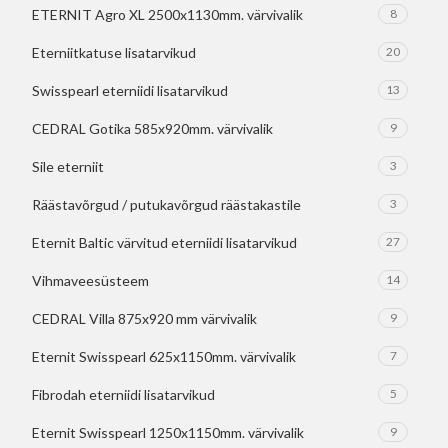
ETERNIT Agro XL 2500x1130mm. värvivalik
8
Eterniitkatuse lisatarvikud
20
Swisspearl eterniidi lisatarvikud
13
CEDRAL Gotika 585x920mm. värvivalik
9
Sile eterniit
3
Räästavõrgud / putukavõrgud räästakastile
3
Eternit Baltic värvitud eterniidi lisatarvikud
27
Vihmaveesüsteem
14
CEDRAL Villa 875x920 mm värvivalik
9
Eternit Swisspearl 625x1150mm. värvivalik
7
Fibrodah eterniidi lisatarvikud
5
Eternit Swisspearl 1250x1150mm. värvivalik
9