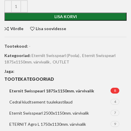
LISA KORVI
Võrdle
Lisa soovidesse
Tootekood:
-
Kategooriad:
Eterniit Swisspearl (Poola)
,
Eternit Swisspearl
1875x1150mm. värvivalik
,
OUTLET
Jaga:
TOOTEKATEGOORIAD
Eternit Swisspearl 1875x1150mm. värvivalik
8
Cedral kiudtsement tuulekastilaud
4
Eternit Swisspearl 2500x1150mm. värvivalik
7
ETERNIT Agro L 1750x1130mm. värvivalik
9