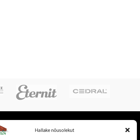
LISATEENUSED
FIRMAST
Hallake nõusolekut