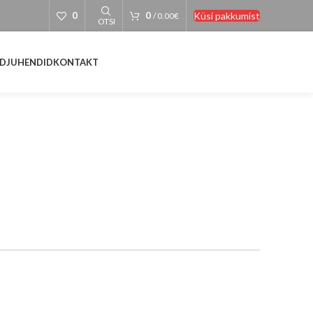
Küsi pakkumist
0
0
/
0.00
€
OTSI
D
JUHENDID
KONTAKT