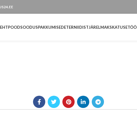
TUS24.EE
LEHT
POOD
SOODUSPAKKUMISED
ETERNIIDIST
JÄRELMAKS
KATUSETÖÖ