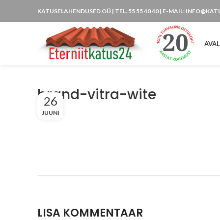
KATUSELAHENDUSED OÜ
| TEL. 55 55 40 40 | E-MAIL: INFO@KA
AVA
brand-vitra-wite
26
JUUNI
LISA KOMMENTAAR