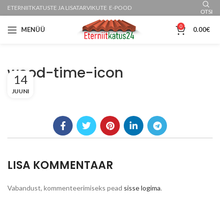
ETERNIITKATUSTE JA LISATARVIKUTE E-POOD
OTSI
0
MENÜÜ
0.00
€
wood-time-icon
14
JUUNI
LISA KOMMENTAAR
Vabandust, kommenteerimiseks pead
sisse logima
.