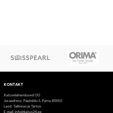
KONTAKT
Katuselahendused OÜ
Jur.aadress: Papiniidu 5, Pärnu 80010
Laod: Tallinnas ja Tartus
E-mail: info@katus24.ee