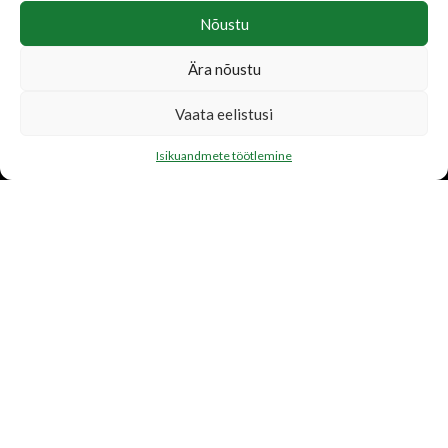
Nõustu
Ära nõustu
LISATEENUSED
Vaata eelistusi
Katusetööd
Isikuandmete töötlemine
Järelmaks
Transport
FIRMAST
Ettevõtte tutvustus
Toetame